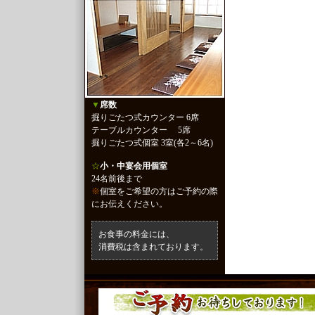
▼
席数
掘りごたつ式カウンター 6席
テーブルカウンター 5席
掘りごたつ式個室 3室(各2～6名)
☆
小・中宴会用個室
24名前後まで
※
個室をご希望の方はご予約の際
にお伝えください。
お食事の料金には、
消費税は含まれております。