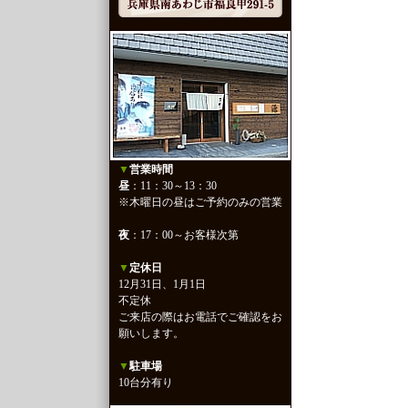
▼
営業時間
昼
：11：30～13：30
※木曜日の昼はご予約のみの営業
夜
：17：00～お客様次第
▼
定休日
12月31日、1月1日
不定休
ご来店の際はお電話でご確認をお
願いします。
▼
駐車場
10台分有り