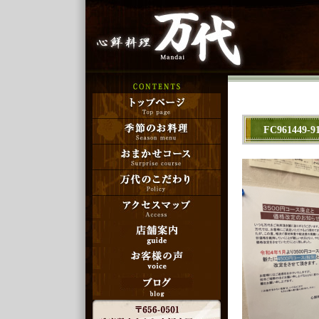
FC961449-9