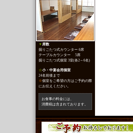
▼
席数
掘りごたつ式カウンター 6席
テーブルカウンター 5席
掘りごたつ式個室 3室(各2～6名)
☆
小・中宴会用個室
24名前後まで
※
個室をご希望の方はご予約の際
にお伝えください。
お食事の料金には、
消費税は含まれております。