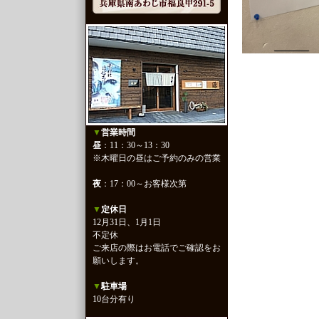
▼
営業時間
昼
：11：30～13：30
※木曜日の昼はご予約のみの営業
夜
：17：00～お客様次第
▼
定休日
12月31日、1月1日
不定休
ご来店の際はお電話でご確認をお
願いします。
▼
駐車場
10台分有り