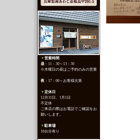
▼
営業時間
昼
：11：30～13：30
※木曜日の昼はご予約のみの営業
夜
：17：00～お客様次第
▼
定休日
12月31日、1月1日
不定休
ご来店の際はお電話でご確認をお
願いします。
▼
駐車場
10台分有り