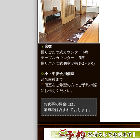
▼
席数
掘りごたつ式カウンター 6席
テーブルカウンター 5席
掘りごたつ式個室 3室(各2～6名)
☆
小・中宴会用個室
24名前後まで
※
個室をご希望の方はご予約の際
にお伝えください。
お食事の料金には、
消費税は含まれております。