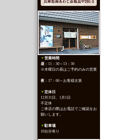
▼
営業時間
昼
：11：30～13：30
※木曜日の昼はご予約のみの営業
夜
：17：00～お客様次第
▼
定休日
12月31日、1月1日
不定休
ご来店の際はお電話でご確認をお
願いします。
▼
駐車場
10台分有り