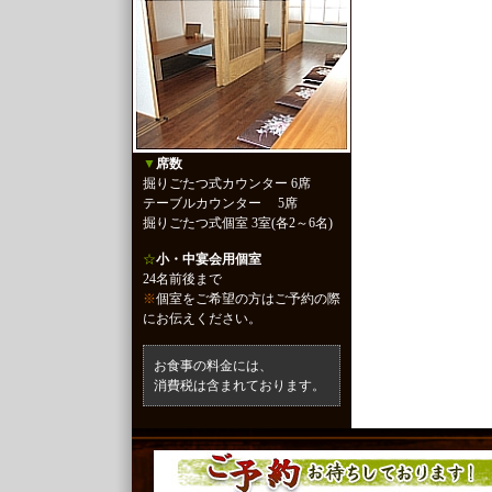
▼
席数
掘りごたつ式カウンター 6席
テーブルカウンター 5席
掘りごたつ式個室 3室(各2～6名)
☆
小・中宴会用個室
24名前後まで
※
個室をご希望の方はご予約の際
にお伝えください。
お食事の料金には、
消費税は含まれております。