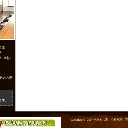
6席
席
～6名)
予約の際
ます。
Copyright(C) 2007 南あわじ市 心鮮料理 万代. All