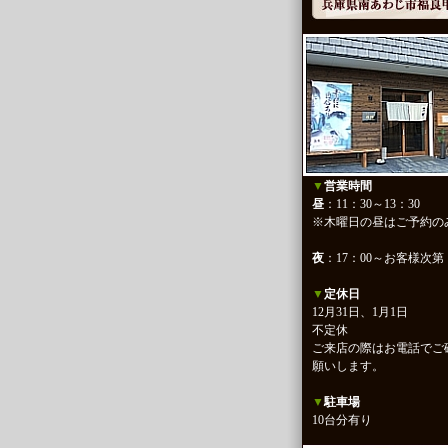
▼
営業時間
昼
：11：30～13：30
※木曜日の昼はご予約の
夜
：17：00～お客様次第
▼
定休日
12月31日、1月1日
不定休
ご来店の際はお電話でご
願いします。
▼
駐車場
10台分有り