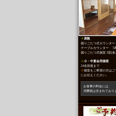
▼
席数
掘りごたつ式カウンター 
テーブルカウンター 5
掘りごたつ式個室 3室(各2
☆
小・中宴会用個室
24名前後まで
※
個室をご希望の方はご
にお伝えください。
お食事の料金には、
消費税は含まれており