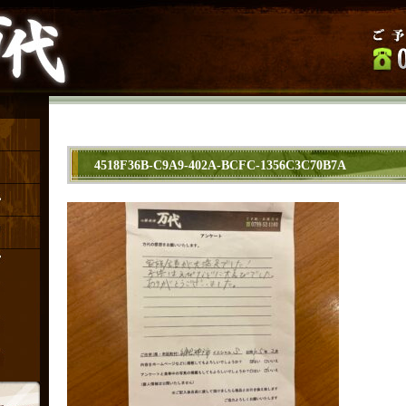
4518F36B-C9A9-402A-BCFC-1356C3C70B7A