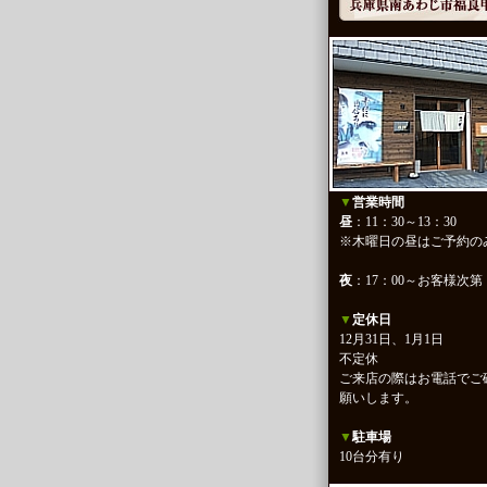
▼
営業時間
昼
：11：30～13：30
※木曜日の昼はご予約の
夜
：17：00～お客様次第
▼
定休日
12月31日、1月1日
不定休
ご来店の際はお電話でご
願いします。
▼
駐車場
10台分有り