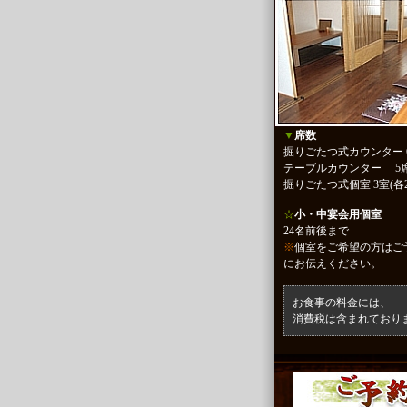
▼
席数
掘りごたつ式カウンター 
テーブルカウンター 5
掘りごたつ式個室 3室(各2
☆
小・中宴会用個室
24名前後まで
※
個室をご希望の方はご
にお伝えください。
お食事の料金には、
消費税は含まれており