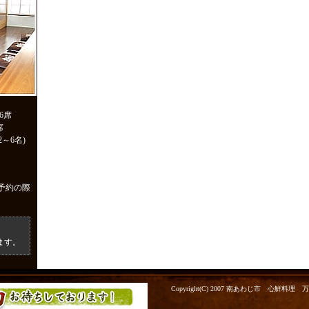
6席
席
～6名)
予約の際
ます。
Copyright(C) 2007 南あわじ市 心鮮料理 万代. All